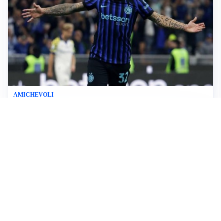
AMICHEVOLI
All’Inter il primo derby d’Italia: Juventus k.o. 2-1
PREMIER LEAGUE
Palestra ammette: “Il Chelsea? Ho sempre sognato la
Premier”
CALCIOMERCATO
Milan, ufficiale la risoluzione di Bennacer: il
comunicato
AMICHEVOLI
Milan, altro test per Amorim: le possibili scelte per il
Chelsea