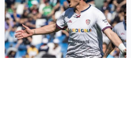
CALCIOMERCATO
Cagliari, il caso Esposito continua. Intanto arriva
Maldini
CALCIOMERCATO
Napoli, il solito Lukaku: non si presenta in ritiro, è
rottura
AMICHEVOLI
Inter, Chivu: “Vedo una crescita, il risultato non conta”
CALCIOMERCATO