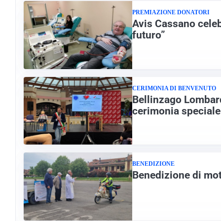
PREMIAZIONE DONATORI
Avis Cassano celebr
futuro”
CERIMONIA DI BENVENUTO
Bellinzago Lombard
cerimonia speciale
BENEDIZIONE
Benedizione di mot