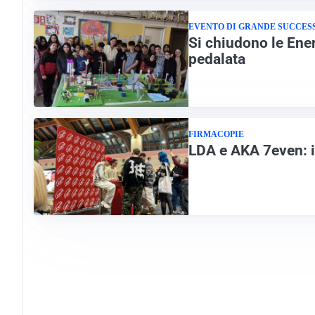
EVENTO DI GRANDE SUCCES
Si chiudono le Ener
pedalata
FIRMACOPIE
LDA e AKA 7even: i